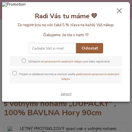
Máte nejakú otázku alebo váhate s výberom? Neváhajte a zavolajte
pokojne aj večer alebo cez víkend. Sme tu pre Vás.💛 Petra a babička
Radi Vás tu máme 💛
Monička
0
ks
Za registráciu na vás čaká 5 % zľava na každý Váš nákup.
EUR
+420 777 610 855
za
0 €
Ďakujeme, že ste s nami 💛
Menu
Odoslať
Hľadať
Súhlasím so
spracovaním osobných údajov
pre účely registrácie.
Prajem si odoberať novinky e-mailom podľa
podmienok spracovania osobných
Úvod
Dĺžka vaku 90cm
LETNÝ PROTISKLZOVÝ spací vak s voľnými
údajov
.
nohami „DUPAČKY“ , 100% BAVLNA Hory 90cm
LETNÝ PROTISKLZOVÝ spací vak
Zatvoriť
s voľnými nohami „DUPAČKY“ ,
100% BAVLNA Hory 90cm