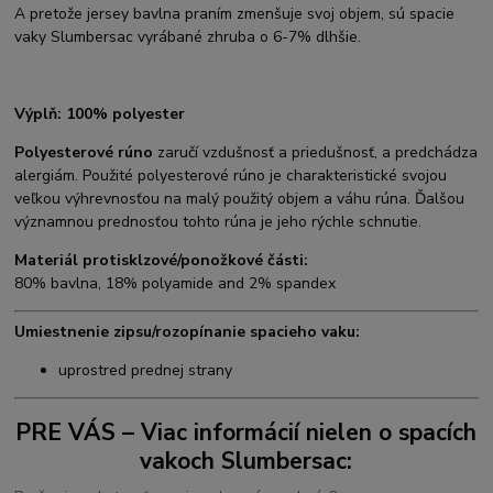
A pretože jersey bavlna praním zmenšuje svoj objem, sú spacie
vaky Slumbersac vyrábané zhruba o 6-7% dlhšie.
Výplň: 100% polyester
Polyesterové rúno
zaručí vzdušnosť a priedušnosť, a predchádza
alergiám. Použité polyesterové rúno je charakteristické svojou
veľkou výhrevnosťou na malý použitý objem a váhu rúna. Ďalšou
významnou prednosťou tohto rúna je jeho rýchle schnutie.
Materiál protisklzové/ponožkové části:
80% bavlna, 18% polyamide and 2% spandex
Umiestnenie zipsu/rozopínanie spacieho vaku:
uprostred prednej strany
PRE VÁS – Viac informácií nielen o spacích
vakoch Slumbersac: