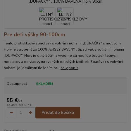
Pre deti výšky 90-100cm
Tento protisklzový spací vak s voľnými nohami „DUPAČKY“ s motívom
Hory je vyrobený zo 100% JERSEY BAVLNY . Spací vak s voľnými nohami
„DUPAČKY“ Hory je dlhý 90cm a výborne sa hodí do teplých letných
mesiacov a do viac vykurovaných detských izbičiek. Spací vak s voľnými
nohami je ideálnym riešením pr...
celý popis
Dostupnosť
SKLADEM
55 €
/
ks
45,45 €
bez DPH
Pridať do košíka