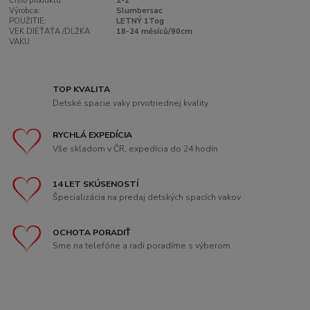
Číslo produktu:
2-1
Výrobca:
Slumbersac
POUŽITIE:
LETNÝ 1Tog
VEK DIEŤAŤA /DĹŽKA
18-24 měsíců/90cm
VAKU:
TOP KVALITA
Detské spacie vaky prvotriednej kvality
RYCHLÁ EXPEDÍCIA
Vše skladom v ČR, expedícia do 24 hodín
14 LET SKÚSENOSTÍ
Špecializácia na predaj detských spacích vakov
OCHOTA PORADIŤ
Sme na telefóne a radi poradíme s výberom