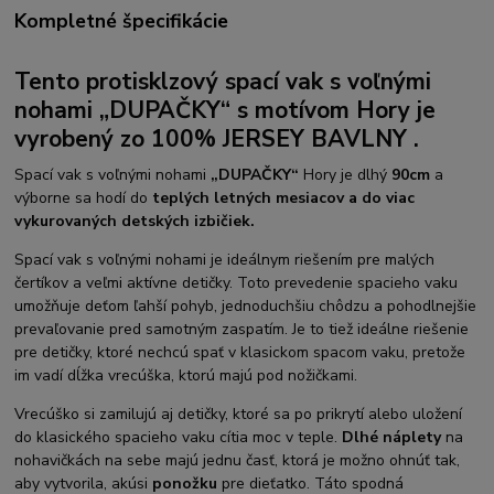
Kompletné špecifikácie
Tento protisklzový spací vak s voľnými
nohami
„DUPAČKY“ s motívom Hory je
vyrobený zo 100% JERSEY BAVLNY .
Spací vak s voľnými nohami
„DUPAČKY“
Hory je dlhý
90cm
a
výborne sa hodí do
teplých letných mesiacov a do viac
vykurovaných detských izbičiek.
Spací vak s voľnými nohami je ideálnym riešením pre malých
čertíkov a veľmi aktívne detičky. Toto prevedenie spacieho vaku
umožňuje deťom ľahší pohyb, jednoduchšiu chôdzu a pohodlnejšie
prevaľovanie pred samotným zaspatím. Je to tiež ideálne riešenie
pre detičky, ktoré nechcú spať v klasickom spacom vaku, pretože
im vadí dĺžka vrecúška, ktorú majú pod nožičkami.
Vrecúško si zamilujú aj detičky, ktoré sa po prikrytí alebo uložení
do klasického spacieho vaku cítia moc v teple.
Dlhé náplety
na
nohavičkách na sebe majú jednu časť, ktorá je možno ohnúť tak,
aby vytvorila, akúsi
ponožku
pre dieťatko. Táto spodná