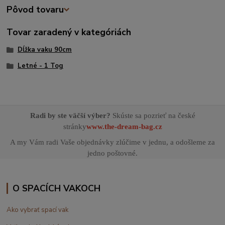
Pôvod tovaru
Tovar zaradený v kategóriách
Dĺžka vaku 90cm
Letné - 1 Tog
Radi by ste väčší výber?
Skúste sa pozrieť na české
stránky
www.the-dream-bag.cz
A my Vám radi Vaše objednávky zlúčime v jednu, a odošleme za
jedno poštovné.
O SPACÍCH VAKOCH
Ako vybrať spací vak