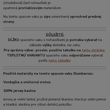
(chodidlová) časť nohavičiek je
opatrená
protisklzovým
materiálom.
Na tomto spacom vaku je
zips
umiestnený
uprostred prednej
strany
.
DÔLEŽITÉ:
DĹŽKU
spacieho vaku s nohavičkami je
potreba vyberať
na
základe
výšky
dieťatka, nie veku.
Pre správny výber, prosím, použite tabuľku na
tejto stránke
.
TEPLOTNÚ VARIANTU
spacieho vaku
odporúčame
vyberať
podľa
tejto tabuľky
.
Použité materiály na tomto spacom vaku Slumbersac:
Vonkajšia a vnútorná vrstva:
100% jersey bavlna
Jersey je veľmi ľahká, pružná pletená tkanina, ktorá je veľmi jemná
a hladká, ideálna pre citlivú detskú pokožku.