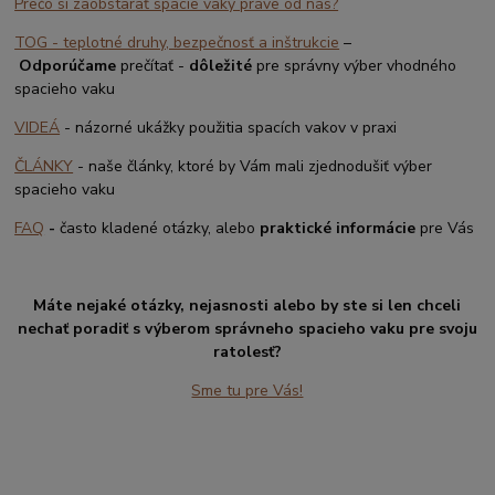
Prečo si zaobstarať spacie vaky práve od nás?
TOG - teplotné druhy, bezpečnosť a inštrukcie
–
Odporúčame
prečítať -
dôležité
pre správny výber vhodného
spacieho vaku
VIDEÁ
- názorné ukážky použitia spacích vakov v praxi
ČLÁNKY
- naše články, ktoré by Vám mali zjednodušiť výber
spacieho vaku
FAQ
-
často kladené otázky, alebo
praktické informácie
pre Vás
Máte nejaké otázky, nejasnosti alebo by ste si len chceli
nechať poradiť s výberom správneho spacieho vaku pre svoju
ratolesť?
Sme tu pre Vás!