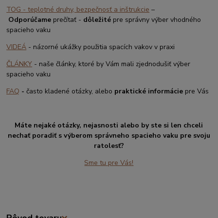
TOG - teplotné druhy, bezpečnosť a inštrukcie
–
Odporúčame
prečítať -
dôležité
pre správny výber vhodného
spacieho vaku
VIDEÁ
- názorné ukážky použitia spacích vakov v praxi
ČLÁNKY
- naše články, ktoré by Vám mali zjednodušiť výber
spacieho vaku
FAQ
-
často kladené otázky, alebo
praktické informácie
pre Vás
Máte nejaké otázky, nejasnosti alebo by ste si len chceli
nechať poradiť s výberom správneho spacieho vaku pre svoju
ratolesť?
Sme tu pre Vás!
Pôvod tovaru