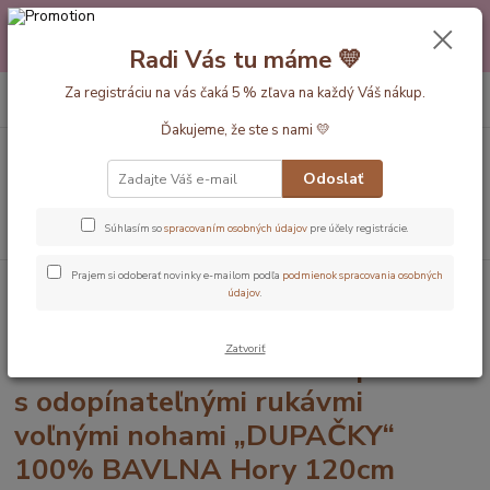
Máte nejakú otázku alebo váhate s výberom? Neváhajte a zavolajte
pokojne aj večer alebo cez víkend. Sme tu pre Vás.💛 Petra a babička
Radi Vás tu máme 💛
Monička
0
ks
Za registráciu na vás čaká 5 % zľava na každý Váš nákup.
EUR
+420 777 610 855
za
0 €
Ďakujeme, že ste s nami 💛
Menu
Odoslať
Hľadať
Súhlasím so
spracovaním osobných údajov
pre účely registrácie.
Prajem si odoberať novinky e-mailom podľa
podmienok spracovania osobných
Úvod
Dĺžka vaku 120cm
LETNÝ PROTISKLZOVÝ spací vak s
údajov
.
odopínateľnými rukávmi voľnými nohami „DUPAČKY“ 100% BAVLNA Hory
120cm
Zatvoriť
LETNÝ PROTISKLZOVÝ spací vak
s odopínateľnými rukávmi
voľnými nohami „DUPAČKY“
100% BAVLNA Hory 120cm