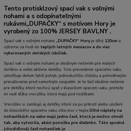
Tento protisklzový spací vak s voľnými
nohami a
s odopínateľnými
rukávmi
„DUPAČKY“ s motívom Hory je
vyrobený zo 100% JERSEY BAVLNY .
Spací vak s voľnými nohami
„DUPAČKY“ Hory
je dlhý
120cm
a
výborne sa hodí do
teplých letných mesiacov a do viac
vykurovaných detských izbičiek.
Spací vak s voľnými nohami je ideálnym riešením pre malých
čertíkov a veľmi aktívne detičky. Toto prevedenie spacieho vaku
umožňuje deťom ľahší pohyb, jednoduchšiu chôdzu a pohodlnejšie
prevaľovanie pred samotným zaspatím. Je to tiež ideálne riešenie
pre detičky, ktoré nechcú spať v klasickom spacom vaku, pretože
im vadí dĺžka vrecúška, ktorú majú pod nožičkami.
Vrecúško si zamilujú aj detičky, ktoré sa po prikrytí alebo uložení
do klasického spacieho vaku cítia moc v teple.
Dlhé náplety na
nohavičkách na sebe majú jednu časť, ktorá je možno ohnúť
tak, aby vytvorila, akúsi ponožku pre dieťatko. Táto spodná
(chodidlová) časť nohavičiek je