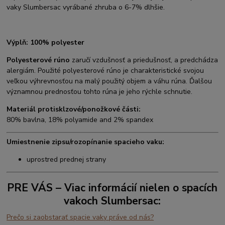
vaky Slumbersac vyrábané zhruba o 6-7% dlhšie.
Výplň: 100% polyester
Polyesterové rúno
zaručí vzdušnosť a priedušnosť, a predchádza
alergiám. Použité polyesterové rúno je charakteristické svojou
veľkou výhrevnosťou na malý použitý objem a váhu rúna. Ďalšou
významnou prednosťou tohto rúna je jeho rýchle schnutie.
Materiál protisklzové/ponožkové části:
80% bavlna, 18% polyamide and 2% spandex
Umiestnenie zipsu/rozopínanie spacieho vaku:
uprostred prednej strany
PRE VÁS – Viac informácií nielen o spacích
vakoch Slumbersac:
Prečo si zaobstarať spacie vaky práve od nás?