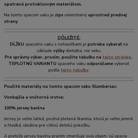
opatrená protisklzovým materiálom.
Na tomto spacom vaku je
zips
umiestnený
uprostred prednej
strany
.
DÔLEŽITÉ:
DĹŽKU
spacieho vaku s nohavičkami je
potreba vyberať
na
základe
výšky
dieťatka, nie veku.
Pre správny výber, prosím, použite tabuľku na
tejto stránke
.
TEPLOTNÚ VARIANTU
spacieho vaku
odporúčame
vyberať
podľa
tejto tabuľky
.
Použité materiály na tomto spacom vaku Slumbersac:
Vonkajšia a vnútorná vrstva:
100% jersey bavlna
Jersey je veľmi ľahká, pružná pletená tkanina, ktorá je veľmi jemná
a hladká, ideálna pre citlivú detskú pokožku.
A pretože jersey bavlna praním zmenšuje svoj objem, sú spacie