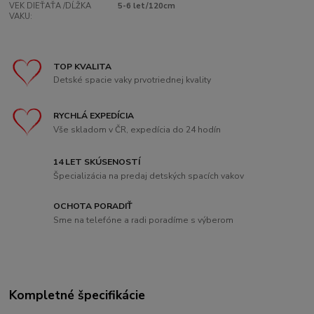
VEK DIEŤAŤA /DĹŽKA
5-6 let/120cm
VAKU:
TOP KVALITA
Detské spacie vaky prvotriednej kvality
RYCHLÁ EXPEDÍCIA
Vše skladom v ČR, expedícia do 24 hodín
14 LET SKÚSENOSTÍ
Špecializácia na predaj detských spacích vakov
OCHOTA PORADIŤ
Sme na telefóne a radi poradíme s výberom
Kompletné špecifikácie