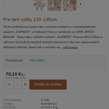
Pre deti výšky 120-130cm
Tento protisklzový spací vak s voľnými nohami a s odopínateľnými
rukávmi „DUPAČKY“ s motívom Hory je vyrobený zo 100% JERSEY
BAVLNY . Spací vak s voľnými nohami „DUPAČKY“ Hory je dlhý 120cm a
výborne sa hodí do teplých letných mesiacov a do viac vykurovaných
detských izbičiek. Spací vak s voľnými no...
celý popis
Dostupnosť
SKLADEM
70,10 €
/
ks
57,93 €
bez DPH
Pridať do košíka
Číslo produktu:
5-1(R)
Výrobca:
Slumbersac
POUŽITIE:
LETNÝ 1Tog