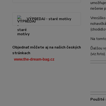
umožňuje 
riešenie 
Vrecúško 
VÝPREDAJ - staré motívy
nohavičká
(chodidlo
Na tomto
Objednať môžete aj na našich českých
Ďalšou vy
stránkach
(viz.foto).
www.the-dream-bag.cz
Použité