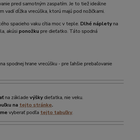
anie pred samotným zaspatím. Je to tiež ideálne
im vadí dĺžka vrecúška, ktorú majú pod nožičkami.
ckého spacieho vaku cítia moc v teple.
Dlhé náplety
na
la, akúsi
ponožku
pre dieťatko. Táto spodná
na spodnej hrane vrecúšku - pre ľahšie prebaľovanie
ať
na základe
výšky
dieťatka, nie veku.
buľku na
tejto stránke
.
ame
vyberať podľa
tejto tabuľky
.