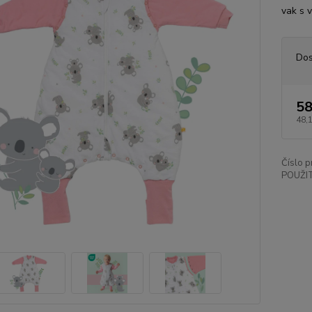
vak s 
Dos
58
48,
Číslo p
POUŽIT