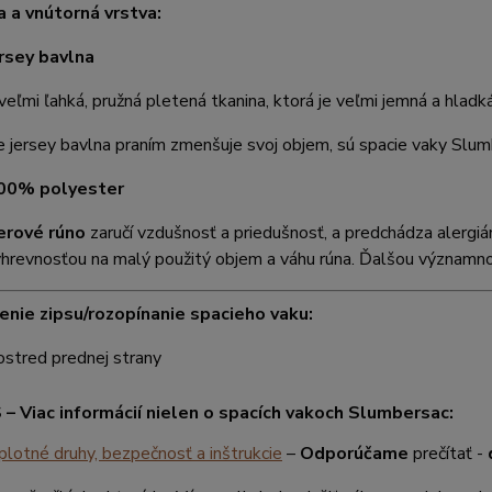
a a vnútorná vrstva:
rsey bavlna
 veľmi ľahká, pružná pletená tkanina, ktorá je veľmi jemná a hladká
 jersey bavlna praním zmenšuje svoj objem, sú spacie vaky Slu
100% polyester
erové rúno
zaručí vzdušnosť a priedušnosť, a predchádza alergiá
hrevnosťou na malý použitý objem a váhu rúna. Ďalšou významnou
nie zipsu/rozopínanie spacieho vaku:
ostred prednej strany
– Viac informácií nielen o spacích vakoch Slumbersac:
lotné druhy, bezpečnosť a inštrukcie
–
Odporúčame
prečítať -