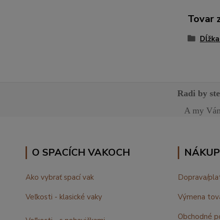
Tovar 
Dĺžka
Radi by st
A my Vám 
O SPACÍCH VAKOCH
NÁKUP
Ako vybrať spací vak
Doprava/pla
Veľkosti - klasické vaky
Výmena tov
Obchodné p