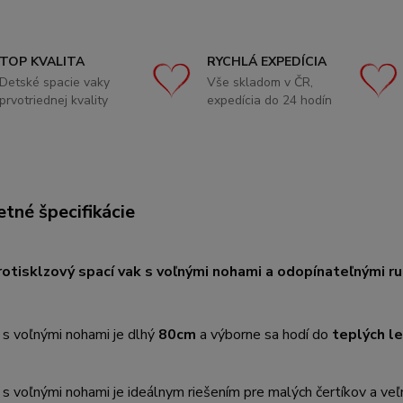
TOP KVALITA
RYCHLÁ EXPEDÍCIA
Detské spacie vaky
Vše skladom v ČR,
prvotriednej kvality
expedícia do 24 hodín
tné špecifikácie
otisklzový spací vak s voľnými nohami a odopínateľnými r
 s voľnými nohami
je dlhý
80cm
a výborne sa hodí do
teplých l
 s voľnými nohami je ideálnym riešením pre malých čertíkov a ve