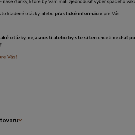
- naše články, ktoré by Vám mali zjednodušiť výber spacieho vak
sto kladené otázky, alebo
praktické informácie
pre Vás
aké otázky, nejasnosti alebo by ste si len chceli nechať 
?
re Vás!
tovaru