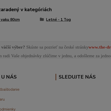
zaradený v kategóriách
 vaku 80cm
Letné - 1 Tog
e väčší výber?
Skúste sa pozrieť na české stránky
www.the-dr
radi Vaše objednávky zlúčime v jednu, a odošleme za jedno
 U NÁS
SLEDUJTE NÁS
tba/dodanie
aru
odmienky