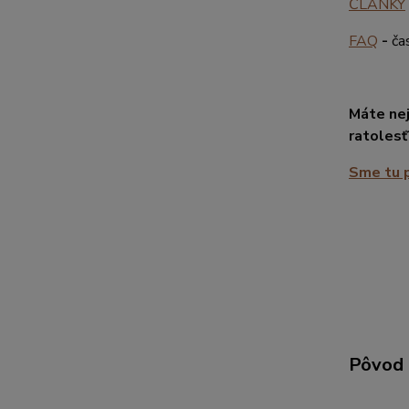
ČLÁNKY
FAQ
-
ča
Máte nej
ratolesť
Sme tu p
Pôvod 