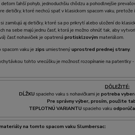
deťom ľahší pohyb, jednoduchšiu chôdzu a pohodlnejšie prevaľov
pre detičky, ktoré nechcú spať v klasickom spacom vaku, pretože 
si zamilujú aj detičky, ktoré sa po prikrytí alebo uložení do klasi
ch na sebe majú jednu časť, ktorá je možno ohnúť tak, aby vytvori
vá) časť nohavičiek je opatrená
protisklzovým
materiálom.
 spacom vaku je
zips
umiestnený
uprostred prednej strany
.
chytávkou tohto vrecúšku je možnosť rozopínanie na patentky - 
DÔLEŽITÉ:
DĹŽKU
spacieho vaku s nohavičkami je
potreba vyber
Pre správny výber, prosím, použite ta
TEPLOTNÚ VARIANTU
spacieho vaku
odporúč
 materiály na tomto spacom vaku Slumbersac: