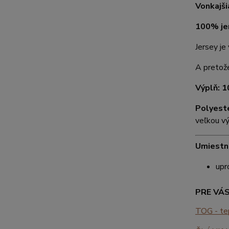
Vonkajši
100% je
Jersey je
A pretože
Výplň: 
Polyest
veľkou vý
Umiestne
upr
PRE VÁS 
TOG - tep