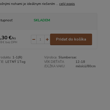
voľnými nohami je ideálnym riešením ...
celý popis
tupnosť
SKLADEM
,30 €
/
ks
Pridať do košíka
18 €
bez DPH
roduktu:
1-1(R)
Výrobca:
Slumbersac
IE:
LETNÝ 1Tog
VEK DIEŤAŤA
12-18
/DĹŽKA VAKU:
měsíců/80cm