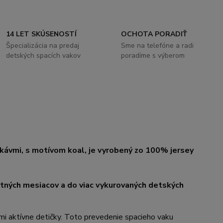
14 LET SKÚSENOSTÍ
OCHOTA PORADIŤ
Špecializácia na predaj
Sme na telefóne a radi
detských spacích vakov
poradíme s výberom
ukávmi, s motívom koal, je vyrobený zo 100% jersey
etných mesiacov a do viac vykurovaných detských
ľmi aktívne detičky. Toto prevedenie spacieho vaku