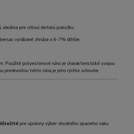
, ideálna pre citlivú detskú pokožku.
mbersac vyrábané zhruba o 6-7% dlhšie.
m. Použité polyesterové rúno je charakteristické svojou
 prednosťou tohto rúna je jeho rýchle schnutie.
dôležité
pre správny výber vhodného spacieho vaku