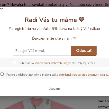
rom? Neváhajte a zavolajte pokojne aj večer alebo cez víkend. Sm
dy
Spokojní zákazníci
O nákupe
Kontakt
O nás
Radi Vás tu máme 💛
Neviet
Za registráciu na vás čaká 5 % zľava na každý Váš nákup.
Hľadať
+420
Ďakujeme, že ste s nami 💛
ĺžka vaku 80cm
LETNÝ PROTISKLZOVÝ spací vak s odopínateľnými ru
Odoslať
Ý PROTISKLZOVÝ spací vak s o
Súhlasím so
spracovaním osobných údajov
pre účely registrácie.
PAČKY“ , 100% BAVLNA Koala 
Prajem si odoberať novinky e-mailom podľa
podmienok spracovania osobných údajov
.
Pre 
Zatvoriť
Tento 
rukávm
vak s 
letnýc