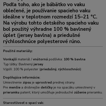
Podľa toho, ako je bábätko vo vaku
oblečené, je používanie spacieho vaku
ideálne v teplotnom rozmedzí 15–21 °C.
Na výrobu tohto detského spacieho vaku
bol použitý výhradne 100 % bavlnený
úplet (jersey bavlna) a priedušné
rýchloschnúce polyesterové rúno.
Použité materiály:
Vonkajší
materiál /
vnútorná
podšívka:
100 % bavlna
Typ látky: Bavlnený
jersey
Výplň: 100 % polyester (
priedušný, rýchloschnúci
)
Doplňujúce informácie:
Umiestnenie
zipsu
je
uprostred
prednej strany.
Pre
menšie
a drobnejšie
detičky
je na spacáku umiestnený v
prieramku
patent, ktorý umožňuje jednoduché
zúženie
prieramku.
Starostlivosť o spací vak: