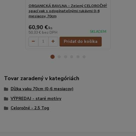
ORGANICKÁ BAVLNA - Zelený CELOROČNÝ
Koala CELOR
spací vak s odopínateľnými rukávmi 0-6
odopínateľn
mesiacov, 70cm
70cm
60,90 €
54,60 €
/
ks
/
k
SKLADEM
50,33 €
bez DPH
45,12 €
bez 
Pridať do košíka
Tovar zaradený v kategóriách
Dĺžka vaku 70cm (0-6 mesiacov)
VÝPREDAJ - staré motívy
Celoročné - 2.5 Tog