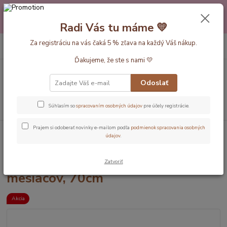
Máte nejakú otázku alebo váhate s výberom? Neváhajte a zavolajte
pokojne aj večer alebo cez víkend. Sme tu pre Vás.💛 Petra a babička
Radi Vás tu máme 💛
Monička
0
ks
Za registráciu na vás čaká 5 % zľava na každý Váš nákup.
EUR
+420 777 610 855
za
0 €
Ďakujeme, že ste s nami 💛
Menu
Odoslať
Hľadať
Súhlasím so
spracovaním osobných údajov
pre účely registrácie.
Prajem si odoberať novinky e-mailom podľa
podmienok spracovania osobných
Úvod
Dĺžka vaku 70cm (0-6 mesiacov)
Pirát CELOROČNÝ spací vak 0-6
údajov
.
mesiacov, 70cm
Pirát CELOROČNÝ spací vak 0-6
Zatvoriť
mesiacov, 70cm
Akcia