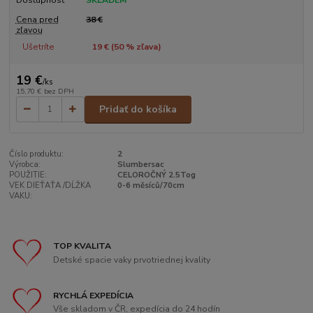
Dostupnosť
SKLADEM
Cena pred
38 €
zľavou
Ušetríte
19 € (
50
% zľava)
19 €
/
ks
15,70 €
bez DPH
Pridať do košíka
Číslo produktu:
2
Výrobca:
Slumbersac
POUŽITIE:
CELOROČNÝ 2.5Tog
VEK DIEŤAŤA /DĹŽKA
0-6 měsíců/70cm
VAKU:
TOP KVALITA
Detské spacie vaky prvotriednej kvality
RYCHLÁ EXPEDÍCIA
Vše skladom v ČR, expedícia do 24 hodín