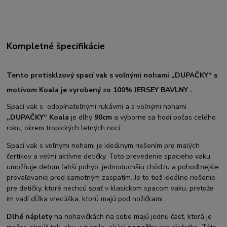
Kompletné špecifikácie
Tento protisklzový spací vak s voľnými nohami
„DUPAČKY“ s
motívom Koala je vyrobený zo 100% JERSEY BAVLNY .
Spací vak s odopínateľnými rukávmi a s voľnými nohami
„DUPAČKY“ Koala
je dlhý
90cm
a výborne sa hodí počas celého
roku, okrem tropických letných nocí.
Spací vak s voľnými nohami je ideálnym riešením pre malých
čertíkov a veľmi aktívne detičky. Toto prevedenie spacieho vaku
umožňuje deťom ľahší pohyb, jednoduchšiu chôdzu a pohodlnejšie
prevaľovanie pred samotným zaspatím. Je to tiež ideálne riešenie
pre detičky, ktoré nechcú spať v klasickom spacom vaku, pretože
im vadí dĺžka vrecúška, ktorú majú pod nožičkami.
Dlhé náplety
na nohavičkách na sebe majú jednu časť, ktorá je