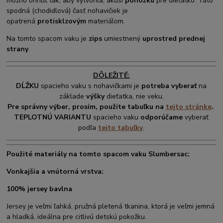
možno ohnúť tak, aby vytvorila, akúsi
ponožku
pre dieťatko. Táto
spodná (chodidlová) časť nohavičiek je
opatrená
protisklzovým
materiálom.
Na tomto spacom vaku je
zips
umiestnený
uprostred prednej
strany
.
DÔLEŽITÉ:
DĹŽKU
spacieho vaku s nohavičkami je
potreba vyberať
na
základe
výšky
dieťatka, nie veku.
Pre správny výber, prosím, použite tabuľku na
tejto stránke
.
TEPLOTNÚ VARIANTU
spacieho vaku
odporúčame
vyberať
podľa
tejto tabuľky
.
Použité materiály na tomto spacom vaku Slumbersac:
Vonkajšia a vnútorná vrstva:
100% jersey bavlna
Jersey je veľmi ľahká, pružná pletená tkanina, ktorá je veľmi jemná
a hladká, ideálna pre citlivú detskú pokožku.