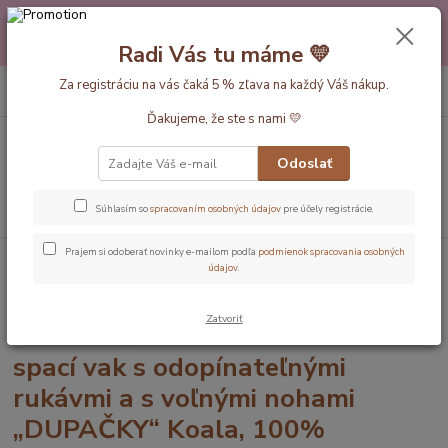
Máte nejakú otázku alebo váhate s výberom? Neváhajte a zavolajte
pokojne aj večer alebo cez víkend. Sme tu pre Vás.💛 Petra a babička
Radi Vás tu máme 💛
Monička
0
ks
Za registráciu na vás čaká 5 % zľava na každý Váš nákup.
EUR
+420 777 610 855
za
0 €
Ďakujeme, že ste s nami 💛
Menu
Odoslať
Hľadať
Súhlasím so
spracovaním osobných údajov
pre účely registrácie.
Prajem si odoberať novinky e-mailom podľa
podmienok spracovania osobných
Úvod
Dĺžka vaku 90cm
CELOROČNÝ PROTISKLZOVÝ spací vak s
údajov
.
odopínateľnými rukávmi a s voľnými nohami „DUPAČKY“ Koala, 100% BAVLNA,
90cm
Zatvoriť
CELOROČNÝ PROTISKLZOVÝ
spací vak s odopínateľnými
rukávmi a s voľnými nohami
„DUPAČKY“ Koala, 100%