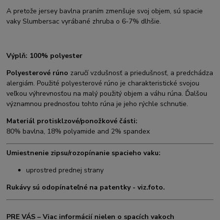
A pretože jersey bavlna praním zmenšuje svoj objem, sú spacie
vaky Slumbersac vyrábané zhruba o 6-7% dlhšie.
Výplň: 100% polyester
Polyesterové rúno
zaručí vzdušnosť a priedušnosť, a predchádza
alergiám. Použité polyesterové rúno je charakteristické svojou
veľkou výhrevnosťou na malý použitý objem a váhu rúna. Ďalšou
významnou prednosťou tohto rúna je jeho rýchle schnutie.
Materiál protisklzové/ponožkové části:
80% bavlna, 18% polyamide and 2% spandex
Umiestnenie zipsu/rozopínanie spacieho vaku:
uprostred prednej strany
Rukávy sú odopínateľné na patentky - viz.foto.
PRE VÁS – Viac informácií nielen o spacích vakoch