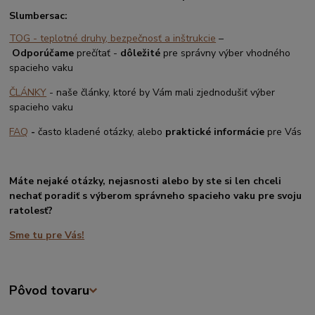
Slumbersac:
TOG - teplotné druhy, bezpečnosť a inštrukcie
–
Odporúčame
prečítať -
dôležité
pre správny výber vhodného
spacieho vaku
ČLÁNKY
- naše články, ktoré by Vám mali zjednodušiť výber
spacieho vaku
FAQ
-
často kladené otázky, alebo
praktické informácie
pre Vás
Máte nejaké otázky, nejasnosti alebo by ste si len chceli
nechať poradiť s výberom správneho spacieho vaku pre svoju
ratolesť?
Sme tu pre Vás!
Pôvod tovaru