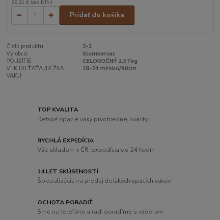
56,20 €
bez DPH
Pridať do košíka
Číslo produktu:
2-2
Výrobca:
Slumbersac
POUŽITIE:
CELOROČNÝ 2.5Tog
VEK DIEŤAŤA /DĹŽKA
18-24 měsíců/90cm
VAKU:
TOP KVALITA
Detské spacie vaky prvotriednej kvality
RYCHLÁ EXPEDÍCIA
Vše skladom v ČR, expedícia do 24 hodín
14 LET SKÚSENOSTÍ
Špecializácia na predaj detských spacích vakov
OCHOTA PORADIŤ
Sme na telefóne a radi poradíme s výberom