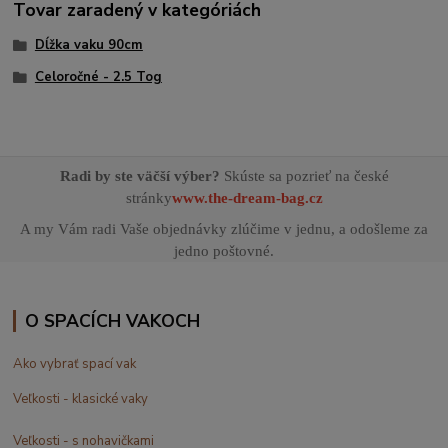
Tovar zaradený v kategóriách
Dĺžka vaku 90cm
Celoročné - 2.5 Tog
Radi by ste väčší výber?
Skúste sa pozrieť na české
stránky
www.the-dream-bag.cz
A my Vám radi Vaše objednávky zlúčime v jednu, a odošleme za
jedno poštovné.
O SPACÍCH VAKOCH
Ako vybrať spací vak
Veľkosti - klasické vaky
Veľkosti - s nohavičkami