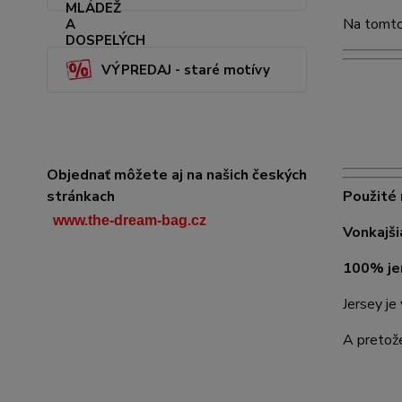
Na tomto
VÝPREDAJ - staré motívy
Objednať môžete aj na našich českých
Použité
stránkach
www.the-dream-bag.cz
Vonkajši
100% je
Jersey je
A pretože