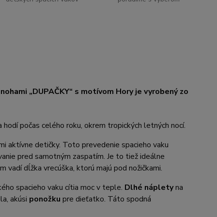
i nohami
„DUPAČKY“ s motívom Hory
je vyrobený zo
 hodí počas celého roku, okrem tropických letných nocí.
ľmi aktívne detičky. Toto prevedenie spacieho vaku
anie pred samotným zaspatím. Je to tiež ideálne
im vadí dĺžka vrecúška, ktorú majú pod nožičkami.
ckého spacieho vaku cítia moc v teple.
Dlhé náplety
na
la, akúsi
ponožku
pre dieťatko. Táto spodná