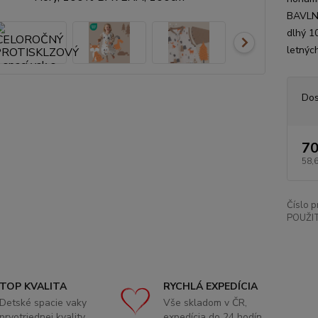
BAVLNY
dlhý 1
letných
Dos
70
58,
Číslo p
POUŽIT
TOP KVALITA
RYCHLÁ EXPEDÍCIA
Detské spacie vaky
Vše skladom v ČR,
prvotriednej kvality
expedícia do 24 hodín