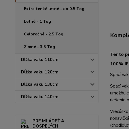
Extra tenké letné - do 0.5 Tog
Letné - 1 Tog
Celoročné - 2.5 Tog
Komple
Zimné - 3.5 Tog
Tento pr
Dĺžka vaku 110cm
100% JE
Dĺžka vaku 120cm
Spací va
Dĺžka vaku 130cm
Spací vak
umožňuje 
Dĺžka vaku 140cm
riešenie 
Vrecúško 
nohavičká
PRE MLÁDEŽ A
(chodidlo
DOSPELÝCH