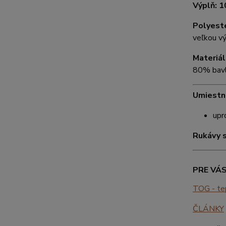
Výplň: 
Polyest
veľkou vý
Materiál
80% bavl
Umiestne
upr
Rukávy s
PRE VÁS 
TOG - tep
ČLÁNKY