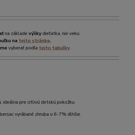
ať
na základe
výšky
dieťatka, nie veku.
buľku na
tejto stránke
.
ame
vyberať podľa
tejto tabuľky
.
, ideálna pre citlivú detskú pokožku.
mbersac vyrábané zhruba o 6-7% dlhšie.