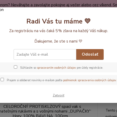
rom? Neváhajte a zavolajte pokojne aj večer alebo cez víkend. Sm
dy
Spokojní zákazníci
O nákupe
Kontakt
O nás
Radi Vás tu máme 💛
Neviet
Za registráciu na vás čaká 5 % zľava na každý Váš nákup.
Hľadať
+420
Ďakujeme, že ste s nami 💛
ĺžka vaku 100cm
CELOROČNÝ PROTISKLZOVÝ spací vak s odopínateľný
Odoslať
Súhlasím so
spracovaním osobných údajov
pre účely registrácie.
ROČNÝ PROTISKLZOVÝ spací va
vmi a s voľnými nohami „DUPA
Prajem si odoberať novinky e-mailom podľa
podmienok spracovania osobných údajov
.
cm
Zatvoriť
Pre 
Tento 
nohami