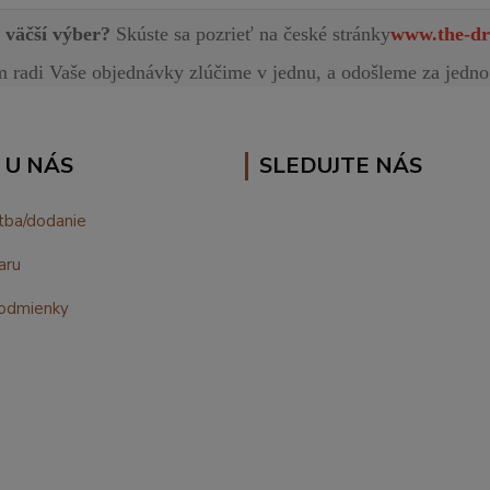
e väčší výber?
Skúste sa pozrieť na české stránky
www.the-dr
radi Vaše objednávky zlúčime v jednu, a odošleme za jedno
 U NÁS
SLEDUJTE NÁS
tba/dodanie
aru
odmienky