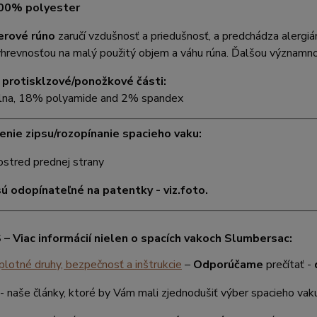
100% polyester
erové rúno
zaručí vzdušnosť a priedušnosť, a predchádza alergiá
hrevnosťou na malý použitý objem a váhu rúna. Ďalšou významnou
 protisklzové/ponožkové části:
na, 18% polyamide and 2% spandex
nie zipsu/rozopínanie spacieho vaku:
ostred prednej strany
ú odopínateľné na patentky - viz.foto.
– Viac informácií nielen o spacích vakoch Slumbersac:
lotné druhy, bezpečnosť a inštrukcie
–
Odporúčame
prečítať -
- naše články, ktoré by Vám mali zjednodušiť výber spacieho vak