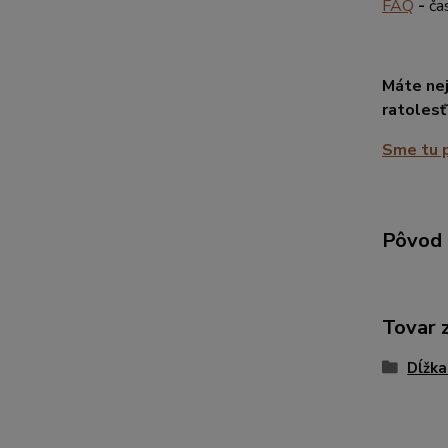
FAQ
-
ča
Máte nej
ratolesť
Sme tu p
Pôvod 
Tovar 
Dĺžka