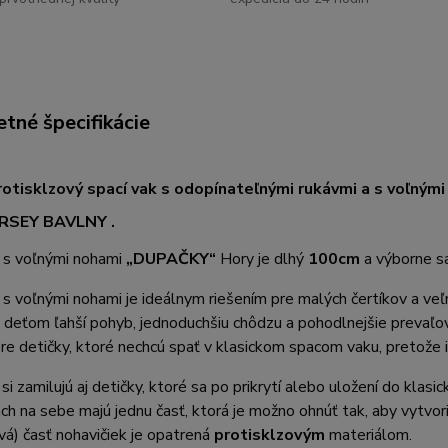
tné špecifikácie
otisklzový spací vak s odopínateľnými rukávmi a s voľným
RSEY BAVLNY .
k s voľnými nohami
„DUPAČKY“
Hory
je dlhý
100cm
a výborne sa
 s voľnými nohami je ideálnym riešením pre malých čertíkov a ve
deťom ľahší pohyb, jednoduchšiu chôdzu a pohodlnejšie prevaľov
pre detičky, ktoré nechcú spať v klasickom spacom vaku, pretože 
si zamilujú aj detičky, ktoré sa po prikrytí alebo uložení do klasi
ch na sebe majú jednu časť, ktorá je možno ohnúť tak, aby vytvori
vá) časť nohavičiek je opatrená
protisklzovým
materiálom.