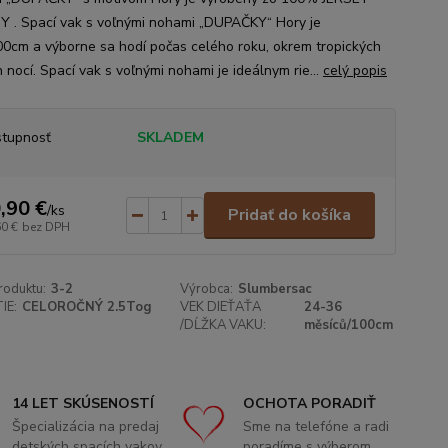
 . Spací vak s voľnými nohami „DUPAČKY“ Hory je
00cm a výborne sa hodí počas celého roku, okrem tropických
 nocí. Spací vak s voľnými nohami je ideálnym rie...
celý popis
tupnosť
SKLADEM
,90 €
/
ks
Pridať do košíka
60 €
bez DPH
roduktu:
3-2
Výrobca:
Slumbersac
IE:
CELOROČNÝ 2.5Tog
VEK DIEŤAŤA
24-36
/DĹŽKA VAKU:
měsíců/100cm
14 LET SKÚSENOSTÍ
OCHOTA PORADIŤ
Špecializácia na predaj
Sme na telefóne a radi
detských spacích vakov
poradíme s výberom