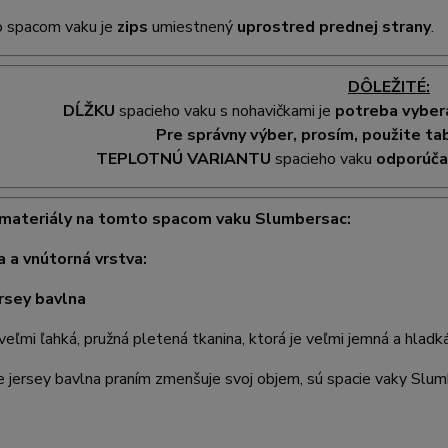
 spacom vaku je
zips
umiestnený
uprostred prednej strany
.
DÔLEŽITÉ:
DĹŽKU
spacieho vaku s nohavičkami je
potreba vyber
Pre správny výber, prosím, použite ta
TEPLOTNÚ VARIANTU
spacieho vaku
odporúč
 materiály na tomto spacom vaku Slumbersac:
a a vnútorná vrstva:
rsey bavlna
 veľmi ľahká, pružná pletená tkanina, ktorá je veľmi jemná a hladká
 jersey bavlna praním zmenšuje svoj objem, sú spacie vaky Slu