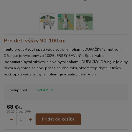
Pre deti výšky 90-100cm
Tento protisklzový spací vak s voľnými nohami „DUPAČKY“ s motívom
Džungle je vyrobený zo 100% JERSEY BAVLNY . Spací vak s
odopínateľnými rukávmi a s voľnými nohami „DUPAČKY“ Džungle je dlhý
90cm a výborne sa hodí počas celého roku, okrem tropických letných
nocí. Spací vak s voľnými nohami je ideáln...
celý popis
Dostupnosť
SKLADEM
68 €
/
ks
56,20 €
bez DPH
Pridať do košíka