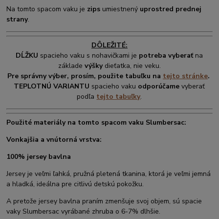
Na tomto spacom vaku je
zips
umiestnený
uprostred prednej
strany
.
DÔLEŽITÉ:
DĹŽKU
spacieho vaku s nohavičkami je
potreba vyberať
na
základe
výšky
dieťatka, nie veku.
Pre správny výber, prosím, použite tabuľku na
tejto stránke
.
TEPLOTNÚ VARIANTU
spacieho vaku
odporúčame
vyberať
podľa
tejto tabuľky
.
Použité materiály na tomto spacom vaku Slumbersac:
Vonkajšia a vnútorná vrstva:
100% jersey bavlna
Jersey je veľmi ľahká, pružná pletená tkanina, ktorá je veľmi jemná
a hladká, ideálna pre citlivú detskú pokožku.
A pretože jersey bavlna praním zmenšuje svoj objem, sú spacie
vaky Slumbersac vyrábané zhruba o 6-7% dlhšie.