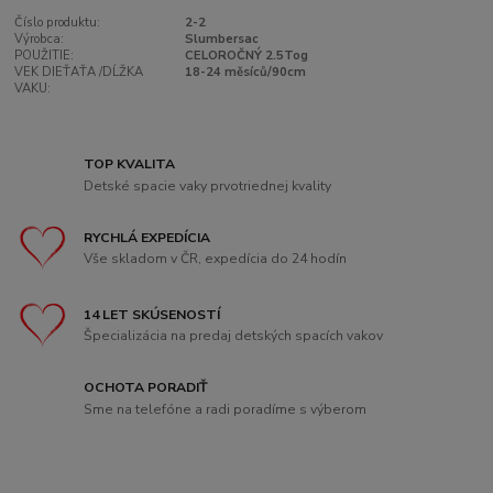
Číslo produktu:
2-2
Výrobca:
Slumbersac
POUŽITIE:
CELOROČNÝ 2.5Tog
VEK DIEŤAŤA /DĹŽKA
18-24 měsíců/90cm
VAKU:
TOP KVALITA
Detské spacie vaky prvotriednej kvality
RYCHLÁ EXPEDÍCIA
Vše skladom v ČR, expedícia do 24 hodín
14 LET SKÚSENOSTÍ
Špecializácia na predaj detských spacích vakov
OCHOTA PORADIŤ
Sme na telefóne a radi poradíme s výberom