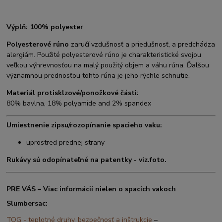
Výplň: 100% polyester
Polyesterové rúno
zaručí vzdušnosť a priedušnosť, a predchádza
alergiám. Použité polyesterové rúno je charakteristické svojou
veľkou výhrevnosťou na malý použitý objem a váhu rúna. Ďalšou
významnou prednosťou tohto rúna je jeho rýchle schnutie.
Materiál protisklzové/ponožkové části:
80% bavlna, 18% polyamide and 2% spandex
Umiestnenie zipsu/rozopínanie spacieho vaku:
uprostred prednej strany
Rukávy sú odopínateľné na patentky - viz.foto.
PRE VÁS – Viac informácií nielen o spacích vakoch
Slumbersac:
TOG - teplotné druhy, bezpečnosť a inštrukcie
–