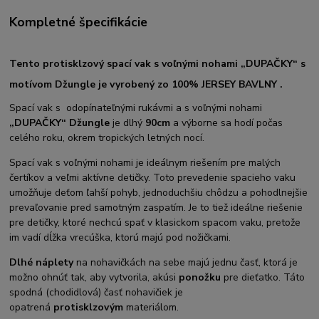
Kompletné špecifikácie
Tento protisklzový spací vak s voľnými nohami
„DUPAČKY“ s
motívom Džungle je vyrobený zo 100% JERSEY BAVLNY .
Spací vak s odopínateľnými rukávmi a s voľnými nohami
„DUPAČKY“ Džungle
je dlhý
90cm
a výborne sa hodí počas
celého roku, okrem tropických letných nocí.
Spací vak s voľnými nohami je ideálnym riešením pre malých
čertíkov a veľmi aktívne detičky. Toto prevedenie spacieho vaku
umožňuje deťom ľahší pohyb, jednoduchšiu chôdzu a pohodlnejšie
prevaľovanie pred samotným zaspatím. Je to tiež ideálne riešenie
pre detičky, ktoré nechcú spať v klasickom spacom vaku, pretože
im vadí dĺžka vrecúška, ktorú majú pod nožičkami.
Dlhé náplety
na nohavičkách na sebe majú jednu časť, ktorá je
možno ohnúť tak, aby vytvorila, akúsi
ponožku
pre dieťatko. Táto
spodná (chodidlová) časť nohavičiek je
opatrená
protisklzovým
materiálom.