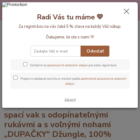
Máte nejakú otázku alebo váhate s výberom? Neváhajte a zavolajte
pokojne aj večer alebo cez víkend. Sme tu pre Vás.💛 Petra a babička
Radi Vás tu máme 💛
Monička
0
ks
Za registráciu na vás čaká 5 % zľava na každý Váš nákup.
EUR
+420 777 610 855
za
0 €
Ďakujeme, že ste s nami 💛
Menu
Odoslať
Hľadať
Súhlasím so
spracovaním osobných údajov
pre účely registrácie.
Prajem si odoberať novinky e-mailom podľa
podmienok spracovania osobných
Úvod
Dĺžka vaku 90cm
CELOROČNÝ PROTISKLZOVÝ spací vak s
údajov
.
odopínateľnými rukávmi a s voľnými nohami „DUPAČKY“ Džungle, 100%
BAVLNA, 90cm
Zatvoriť
CELOROČNÝ PROTISKLZOVÝ
spací vak s odopínateľnými
rukávmi a s voľnými nohami
„DUPAČKY“ Džungle, 100%