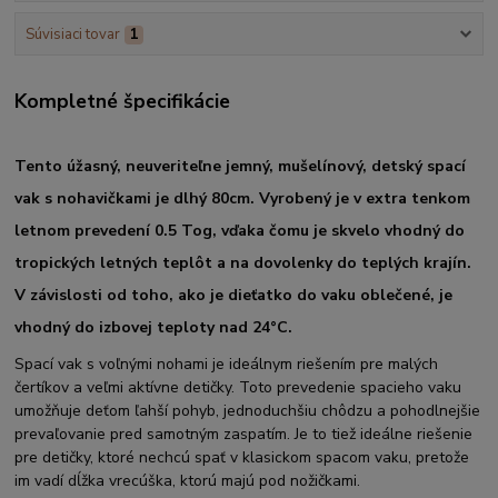
Súvisiaci tovar
1
Kompletné špecifikácie
Tento úžasný, neuveriteľne jemný, mušelínový, detský spací
vak s nohavičkami
je dlhý 80cm. Vyrobený je v
extra tenkom
letnom prevedení 0.5 Tog, vďaka čomu je skvelo vhodný do
tropických letných teplôt a na dovolenky do teplých krajín.
V závislosti od toho, ako je dieťatko do vaku oblečené, je
vhodný do izbovej teploty nad 24°C.
Spací vak s voľnými nohami je ideálnym riešením pre malých
čertíkov a veľmi aktívne detičky. Toto prevedenie spacieho vaku
umožňuje deťom ľahší pohyb, jednoduchšiu chôdzu a pohodlnejšie
prevaľovanie pred samotným zaspatím. Je to tiež ideálne riešenie
pre detičky, ktoré nechcú spať v klasickom spacom vaku, pretože
im vadí dĺžka vrecúška, ktorú majú pod nožičkami.