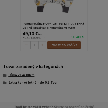
Panda MUŠELÍNOVÝ 0.5Tog EXTRA TENKÝ
LETNÝ spací vak s nohavičkami 70cm
49,10 €
/
ks
SKLADEM
40,58 €
bez DPH
Pridať do košíka
Tovar zaradený v kategóriách
Dĺžka vaku 80cm
Extra tenké letné - do 0.5 Tog
Radi by ste väčší výber?
Skúste sa pozrieť na české