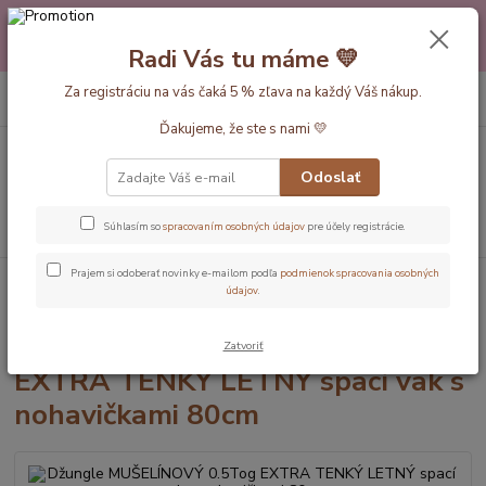
Máte nejakú otázku alebo váhate s výberom? Neváhajte a zavolajte
pokojne aj večer alebo cez víkend. Sme tu pre Vás.💛 Petra a babička
Radi Vás tu máme 💛
Monička
0
ks
Za registráciu na vás čaká 5 % zľava na každý Váš nákup.
EUR
+420 777 610 855
za
0 €
Ďakujeme, že ste s nami 💛
Menu
Odoslať
Hľadať
Súhlasím so
spracovaním osobných údajov
pre účely registrácie.
Prajem si odoberať novinky e-mailom podľa
podmienok spracovania osobných
Úvod
Dĺžka vaku 80cm
Džungle MUŠELÍNOVÝ 0.5Tog EXTRA TENKÝ
údajov
.
LETNÝ spací vak s nohavičkami 80cm
Džungle MUŠELÍNOVÝ 0.5Tog
Zatvoriť
EXTRA TENKÝ LETNÝ spací vak s
nohavičkami 80cm