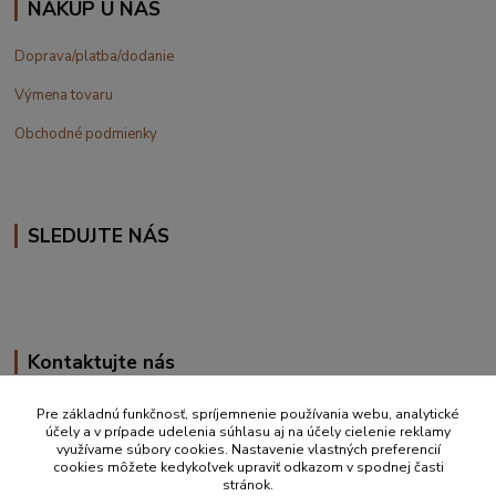
NÁKUP U NÁS
Doprava/platba/dodanie
Výmena tovaru
Obchodné podmienky
SLEDUJTE NÁS
Kontaktujte nás
+420 777 610 855
Pre základnú funkčnosť, spríjemnenie používania webu, analytické
účely a v prípade udelenia súhlasu aj na účely cielenie reklamy
využívame súbory cookies. Nastavenie vlastných preferencií
info@vakynaspanie.sk
cookies môžete kedykoľvek upraviť odkazom v spodnej časti
stránok.