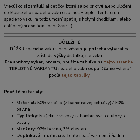
Vrecúško si zamilujú aj detičky, ktoré sa po prikrytí alebo uložení
do klasického spacieho vaku cítia moc v teple. Tento druh
spacieho vaku im totiž umožní spať aj s holými chodidlami, alebo
obľúbenými domácimi ponožkami :)
DÔLEŽITÉ:
DĹŽKU
spacieho vaku s nohavičkami je
potreba vyberať
na
základe
výšky
dieťatka, nie veku.
Pre správny výber, prosím, použite tabuľku na
tejto stránke
.
TEPLOTNÚ VARIANTU
spacieho vaku
odporúčame
vyberať
podľa
tejto tabuľky
.
Použité materiály:
Materiál:
50% viskóza (z bambusovej celulózy) / 50%
bavlna
Typ látky:
Mušelín z viskózy (z bambusovej celulózy) a
bavlny
Manžety:
97% bavlna, 3% elastan
Doplnkové informácie:
Tento spací vak nemá žiadnu