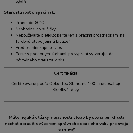
výplň.
Starostlivosť o spací vak:
Pranie do 60°C
Nevhodné do sušičky
Nepoužívajte bielidlo; perte len s pracími prostriedkami na
farebnú alebo jemnú bielizeň
Pred praním zapnite zips
Perte s podobnými farbami, po vypraní vytvarujte do
pôvodného tvaru za vlhka
Certifikácia:
Certifikované podľa Oeko-Tex Standard 100 – neobsahuje
škodlivé látky.
Máte nejaké otázky, nejasnosti alebo by ste si len chceli
nechať poradiť s výberom správneho spacieho vaku pre svoju
ratolesť?