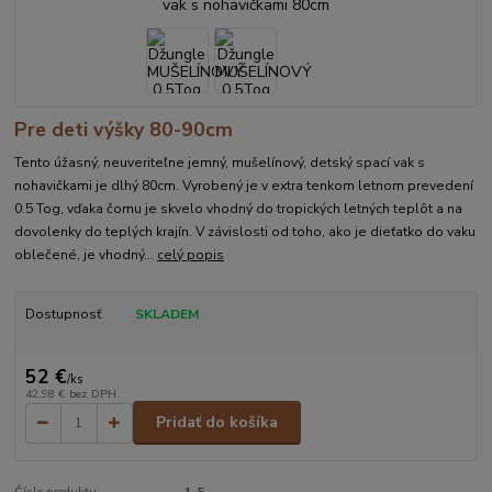
Pre deti výšky 80-90cm
Tento úžasný, neuveriteľne jemný, mušelínový, detský spací vak s
nohavičkami je dlhý 80cm. Vyrobený je v extra tenkom letnom prevedení
0.5 Tog, vďaka čomu je skvelo vhodný do tropických letných teplôt a na
dovolenky do teplých krajín. V závislosti od toho, ako je dieťatko do vaku
oblečené, je vhodný...
celý popis
Dostupnosť
SKLADEM
52 €
/
ks
42,98 €
bez DPH
Pridať do košíka