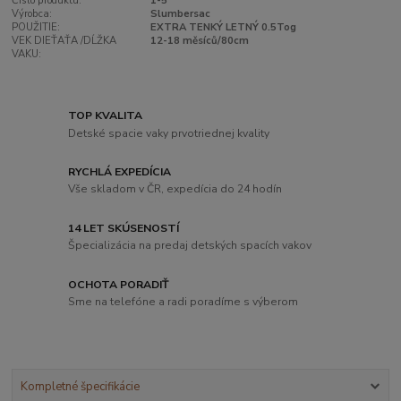
Číslo produktu:
1-5
Výrobca:
Slumbersac
POUŽITIE:
EXTRA TENKÝ LETNÝ 0.5Tog
VEK DIEŤAŤA /DĹŽKA
12-18 měsíců/80cm
VAKU:
TOP KVALITA
Detské spacie vaky prvotriednej kvality
RYCHLÁ EXPEDÍCIA
Vše skladom v ČR, expedícia do 24 hodín
14 LET SKÚSENOSTÍ
Špecializácia na predaj detských spacích vakov
OCHOTA PORADIŤ
Sme na telefóne a radi poradíme s výberom
Kompletné špecifikácie